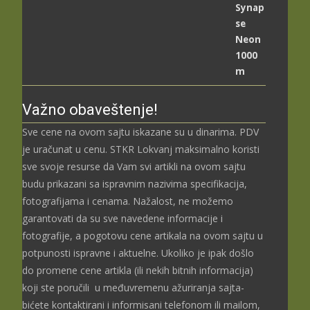
цена:
од
2.489,00 рсд
до
3.699,00 рсд
Važno obaveštenje!
Sve cene na ovom sajtu iskazane su u dinarima. PDV
je uračunat u cenu. STKR Lokvanj maksimalno koristi
sve svoje resurse da Vam svi artikli na ovom sajtu
budu prikazani sa ispravnim nazivima specifikacija,
fotografijama i cenama. Nažalost, ne možemo
garantovati da su sve navedene informacije i
fotografije, a pogotovu cene artikala na ovom sajtu u
potpunosti ispravne i aktuelne. Ukoliko je ipak došlo
do promene cene artikla (ili nekih bitnih informacija)
koji ste poručili u međuvremenu ažuriranja sajta-
bićete kontaktirani i informisani telefonom ili mailom,