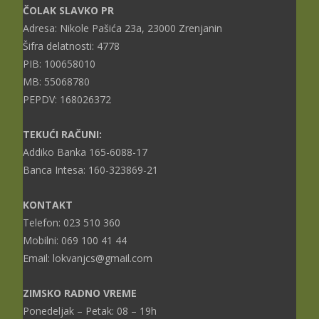
ČOLAK SLAVKO PR
Adresa: Nikole Pašića 23a, 23000 Zrenjanin
Šifra delatnosti: 4778
PIB: 100658010
MB: 55068780
PEPDV: 168026372
TEKUĆI RAČUNI:
Addiko Banka 165-6088-17
Banca Intesa: 160-323869-21
KONTAKT
Telefon: 023 510 360
Mobilni: 069 100 41 44
Email: lokvanjcs@gmail.com
ZIMSKO RADNO VREME
Ponedeljak – Petak: 08 – 19h