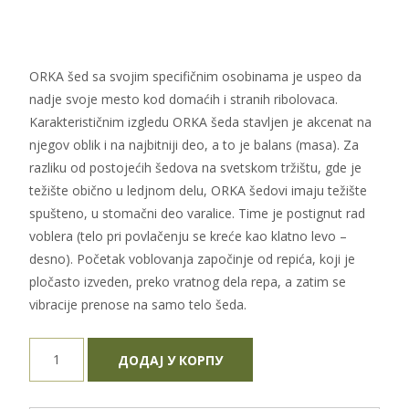
ORKA šed sa svojim specifičnim osobinama je uspeo da
nadje svoje mesto kod domaćih i stranih ribolovaca.
Karakterističnim izgledu ORKA šeda stavljen je akcenat na
njegov oblik i na najbitniji deo, a to je balans (masa). Za
razliku od postojećih šedova na svetskom tržištu, gde je
težište obično u ledjnom delu, ORKA šedovi imaju težište
spušteno, u stomačni deo varalice. Time je postignut rad
voblera (telo pri povlačenju se kreće kao klatno levo –
desno). Početak voblovanja započinje od repića, koji je
pločasto izveden, preko vratnog dela repa, a zatim se
vibracije prenose na samo telo šeda.
Orka
ДОДАЈ У КОРПУ
Shad
S-