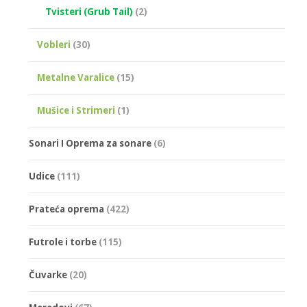
Tvisteri (Grub Tail)
(2)
Vobleri
(30)
Metalne Varalice
(15)
Mušice i Strimeri
(1)
Sonari I Oprema za sonare
(6)
Udice
(111)
Prateća oprema
(422)
Futrole i torbe
(115)
Čuvarke
(20)