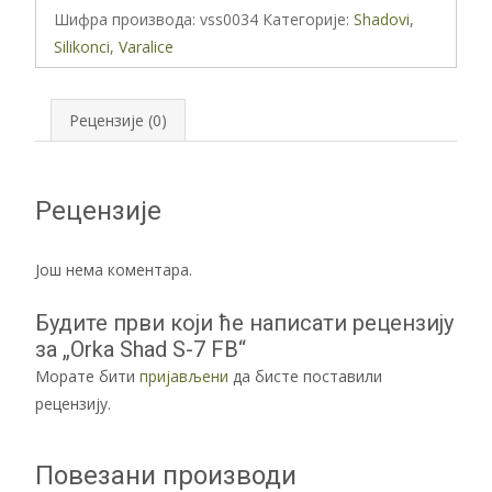
7
Шифра производа:
vss0034
Категорије:
Shadovi
,
FB
Silikonci
,
Varalice
количина
Рецензије (0)
Рецензије
Још нема коментара.
Будите први који ће написати рецензију
за „Orka Shad S-7 FB“
Морате бити
пријављени
да бисте поставили
рецензију.
Повезани производи