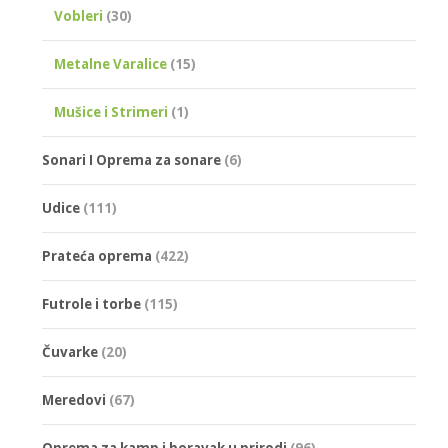
Vobleri
(30)
Metalne Varalice
(15)
Mušice i Strimeri
(1)
Sonari I Oprema za sonare
(6)
Udice
(111)
Prateća oprema
(422)
Futrole i torbe
(115)
Čuvarke
(20)
Meredovi
(67)
Oprema za kamp i boravak u prirodi
(96)