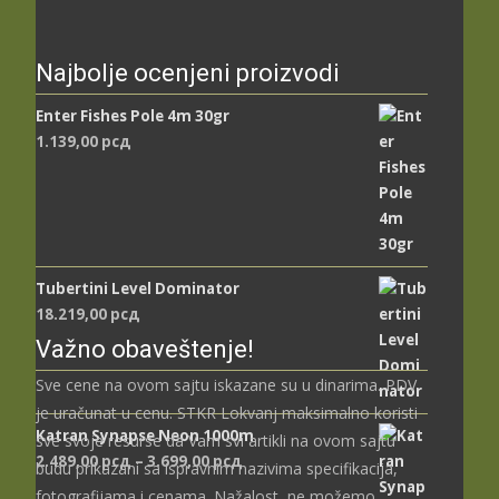
Najbolje ocenjeni proizvodi
Enter Fishes Pole 4m 30gr
1.139,00
рсд
Tubertini Level Dominator
18.219,00
рсд
Važno obaveštenje!
Sve cene na ovom sajtu iskazane su u dinarima. PDV
je uračunat u cenu. STKR Lokvanj maksimalno koristi
Katran Synapse Neon 1000m
sve svoje resurse da Vam svi artikli na ovom sajtu
2.489,00
рсд
–
3.699,00
рсд
Распон цена: од
budu prikazani sa ispravnim nazivima specifikacija,
2.489,00 рсд до
fotografijama i cenama. Nažalost, ne možemo