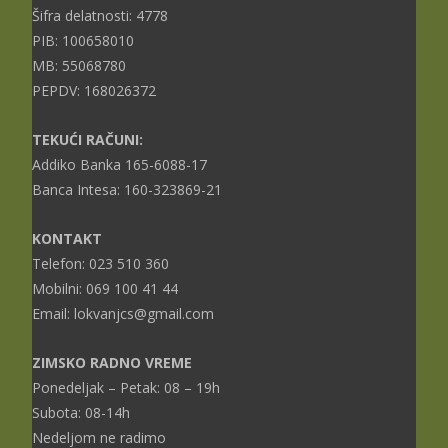
Šifra delatnosti: 4778
PIB: 100658010
MB: 55068780
PEPDV: 168026372
TEKUĆI RAČUNI:
Addiko Banka 165-6088-17
Banca Intesa: 160-323869-21
KONTAKT
Telefon: 023 510 360
Mobilni: 069 100 41 44
Email: lokvanjcs@gmail.com
ZIMSKO RADNO VREME
Ponedeljak – Petak: 08 – 19h
Subota: 08-14h
Nedeljom ne radimo