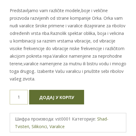
Predstavljamo vam različite modele,boje i veličine
proizvoda razvijenih od strane kompanije Orka. Orka vam
nudi varalice široke primene i varalice dizajnirane za ribolov
određenih vrsta riba.Raznolik spektar oblika, boja i velicina
u kombinaciji sa raznim vrstama vibracije, od vibracije
visoke frekvencije do vibracije niske frekvencije i različitom
akcijom pokreta repa.Varalice namenjene za neprohodne
terene,varalice namenjene za mutnu ili bistru vodu i mnogo
toga drugog.. Izaberite Vašu varalicu i priuštite sebi ribolov
vašeg zivota.
Orka
ДОДАЈ У КОРПУ
SIRENA
SI-7 FY
количина
Шифра производа:
vst0001
Категорије:
Shad-
Tvisteri
,
Silikonci
,
Varalice