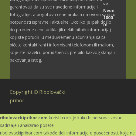
3.699,00 рсд
garantovati da su sve navedene informacije i
fotografije, a pogotovu cene artikala na ovom sajtu u
potpunosti ispravne i aktuelne. Ukoliko je ipak došlo
do promene cene artikla (ili nekih bitnih informacija)
koji ste poručili u međuvremenu ažuriranja sajta-
bićete kontaktirani i informisani telefonom ili mailom,
koje ste naveli u porudžbenici, pre bilo kakvog slanja ili
pakovanja istog.
Copyright © Ribolovački
pribor
ribolovackipribor.com
koristi cookije kako bi personalizovao
sadržaje i analizirao posete.
ribolovackipribor.com takođe deli informacije o posećenosti, koje ne