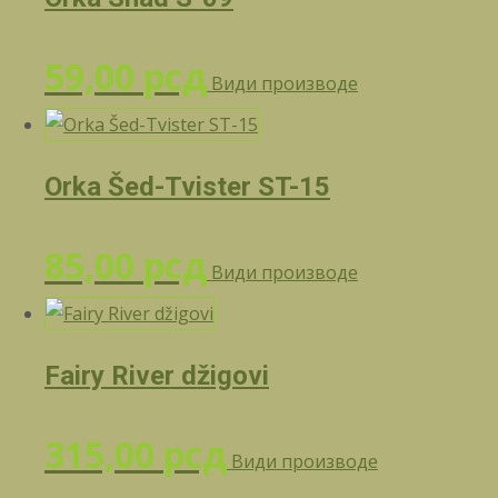
59,00
рсд
Види производе
Orka Šed-Tvister ST-15
85,00
рсд
Види производе
Fairy River džigovi
315,00
рсд
Види производе