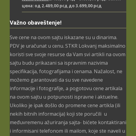
цена: од 2.489,00 рсд до 3.699,00 рсд
Važno obaveštenje!
Sve cene na ovom sajtu iskazane su u dinarima.
PDV je uračunat u cenu. STKR Lokvanj maksimalno
koristi sve svoje resurse da Vam svi artikli na ovom
sajtu budu prikazani sa ispravnim nazivima
specifikacija, fotografijama i cenama. Nažalost, ne
možemo garantovati da su sve navedene
informacije i fotografije, a pogotovu cene artikala
na ovom sajtu u potpunosti ispravne i aktuelne.
Ukoliko je ipak došlo do promene cene artikla (ili
nekih bitnih informacija) koji ste poručili u
međuvremenu ažuriranja sajta- bićete kontaktirani
i informisani telefonom ili mailom, koje ste naveli u