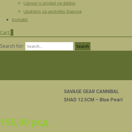
Ugovor o prodaji na daljinu
Uputstvo za upotrebu štapova
Kontakti
Cart
0
Search for:
SAVAGE GEAR CANNIBAL
SHAD 12.5CM – Blue Pearl
195,00
рсд