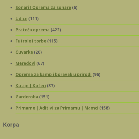
Sonari I Oprema za sonare
(6)
Udice
(111)
Prateća oprema
(422)
Futrole i torbe
(115)
Čuvarke
(20)
Meredovi
(67)
Oprema za kamp i boravak u prirodi
(96)
Kutije | Koferi
(37)
Garderoba
(151)
Primame | Aditivi za Primamu | Mamci
(158)
Korpa