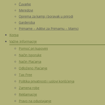
Čuvarke
Meredovi
Oprema za kamp i boravak u prirodi
Garderoba
Primame – Aditivi za Primamu – Mamci
Korpa
Važne Informacije
Pomoć pri kupovini
Način Isporuke
Način Plaćanja
Odloženo Plaćanje
Tax Free
Politika privatnosti i uslovi korišćenja
Zamena robe
Reklamacije
Pravo na odustajanje