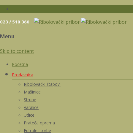
023 / 510 360
Menu
Skip to content
Početna
Prodavnica
Ribolovački štapovi
Mašinice
Strune
Varalice
Udice
Prateća oprema
Futrole i torbe