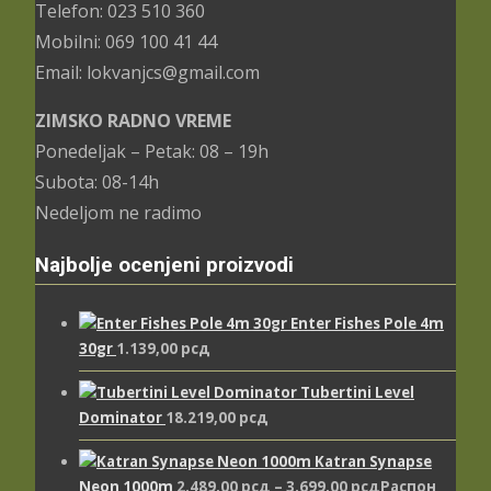
Telefon: 023 510 360
Mobilni: 069 100 41 44
Email: lokvanjcs@gmail.com
ZIMSKO RADNO VREME
Ponedeljak – Petak: 08 – 19h
Subota: 08-14h
Nedeljom ne radimo
Najbolje ocenjeni proizvodi
Enter Fishes Pole 4m
30gr
1.139,00
рсд
Tubertini Level
Dominator
18.219,00
рсд
Katran Synapse
Neon 1000m
2.489,00
рсд
–
3.699,00
рсд
Распон