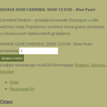
SAVAGE GEAR CANNIBAL SHAD 12.5CM – Blue Pearl
Cannibal Shedovi – prodaja na komad. Dostupno u više
veličina i boja. Popularna i izuzetno lovna guma, dokazana
u ribolovu svih slatkovodnih grabljivica.
SAVAGE GEAR CANNIBAL SHAD 12.5CM - Blue Pearl
количина
Додај у корпу
Шифра производа:
vss0020
Категорије:
Shadovi
,
Silikonci
,
Varalice
Опис
Рецензије (0)
Опис