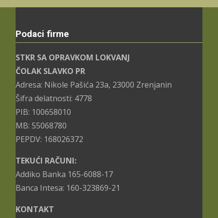
Podaci firme
STKR SA OPRAVKOM LOKVANJ
ČOLAK SLAVKO PR
Adresa: Nikole Pašića 23a, 23000 Zrenjanin
Šifra delatnosti: 4778
PIB: 100658010
MB: 55068780
PEPDV: 168026372
TEKUĆI RAČUNI:
Addiko Banka 165-6088-17
Banca Intesa: 160-323869-21
KONTAKT