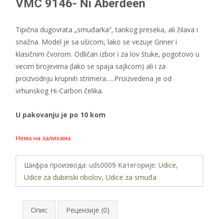
VMC 9146- Ni Aberdeen
Tipična dugovrata „smuđarka“, tankog preseka, ali žilava i
snažna. Model je sa ušicom, lako se vezuje Griner i
klasičnim čvorom. Odličan izbor i za lov štuke, pogotovo u
vecim brojevima (lako se spaja sajlicom) ali i za
proizvodnju krupnih strimera…..Proizvedena je od
vrhunskog Hi-Carbon čelika.
U pakovanju je po 10 kom
Нема на залихама
Шифра производа:
uds0009
Категорије:
Udice
,
Udice za dubinski ribolov
,
Udice za smuđa
Опис
Рецензије (0)