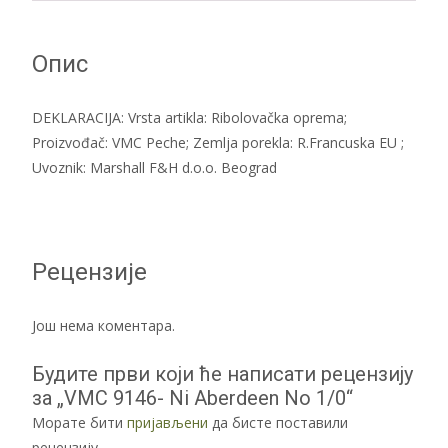
Опис
DEKLARACIJA: Vrsta artikla: Ribolovačka oprema;
Proizvođač: VMC Peche; Zemlja porekla: R.Francuska EU ;
Uvoznik: Marshall F&H d.o.o. Beograd
Рецензије
Још нема коментара.
Будите први који ће написати рецензију
за „VMC 9146- Ni Aberdeen No 1/0“
Морате бити
пријављени
да бисте поставили
рецензију.