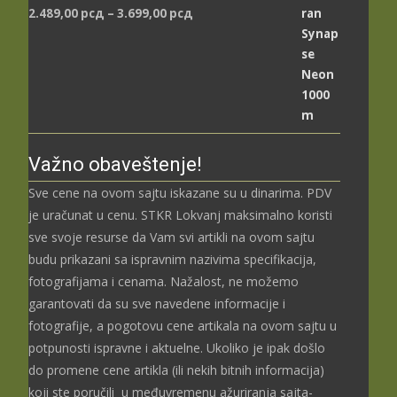
Распон
2.489,00
рсд
–
3.699,00
рсд
цена:
од
2.489,00 рсд
до
3.699,00 рсд
Važno obaveštenje!
Sve cene na ovom sajtu iskazane su u dinarima. PDV
je uračunat u cenu. STKR Lokvanj maksimalno koristi
sve svoje resurse da Vam svi artikli na ovom sajtu
budu prikazani sa ispravnim nazivima specifikacija,
fotografijama i cenama. Nažalost, ne možemo
garantovati da su sve navedene informacije i
fotografije, a pogotovu cene artikala na ovom sajtu u
potpunosti ispravne i aktuelne. Ukoliko je ipak došlo
do promene cene artikla (ili nekih bitnih informacija)
koji ste poručili u međuvremenu ažuriranja sajta-