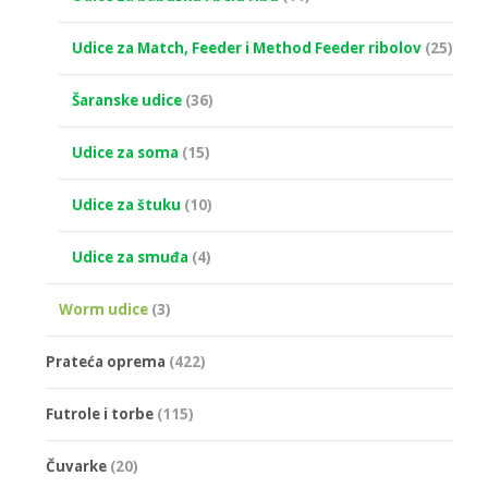
Udice za Match, Feeder i Method Feeder ribolov
(25)
Šaranske udice
(36)
Udice za soma
(15)
Udice za štuku
(10)
Udice za smuđa
(4)
Worm udice
(3)
Prateća oprema
(422)
Futrole i torbe
(115)
Čuvarke
(20)