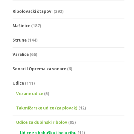
Ribolovački štapovi
(392)
Mašinice
(187)
Strune
(144)
Varalice
(66)
Sonari I Oprema za sonare
(6)
Udice
(111)
Vezane udice
(5)
Takmičarske udice (za plovak)
(12)
Udice za dubinski ribolov
(95)
Udice za babušku i belu ribu
(11)