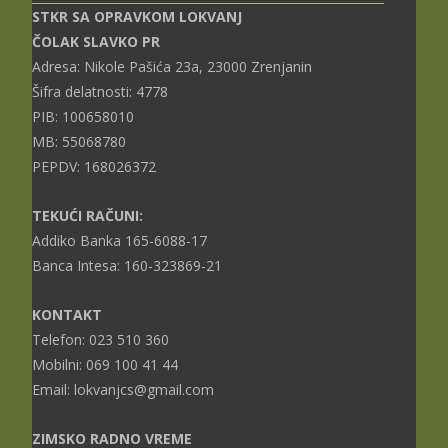
STKR SA OPRAVKOM LOKVANJ
ČOLAK SLAVKO PR
Adresa: Nikole Pašića 23a, 23000 Zrenjanin
Šifra delatnosti: 4778
PIB: 100658010
MB: 55068780
PEPDV: 168026372
TEKUĆI RAČUNI:
Addiko Banka 165-6088-17
Banca Intesa: 160-323869-21
KONTAKT
Telefon: 023 510 360
Mobilni: 069 100 41 44
Email: lokvanjcs@gmail.com
ZIMSKO RADNO VREME