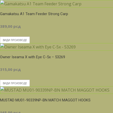
од
Gamakatsu A1 Team Feeder Strong Carp
409,00 рсд
389,00
рсд
до
ВИДИ ПРОИЗВОДЕ
425,00 рсд
Owner Iseama X with Eye C-5x – 53269
315,00
рсд
ВИДИ ПРОИЗВОДЕ
MUSTAD MU01-90339NP-BN MATCH MAGGOT HOOKS
165,00
рсд