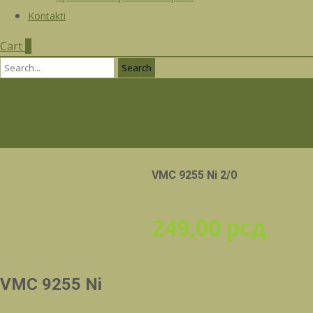
Kontakti
Cart
0
Search
for:
VMC 9255 Ni 2/0
249,00
рсд
VMC 9255 Ni