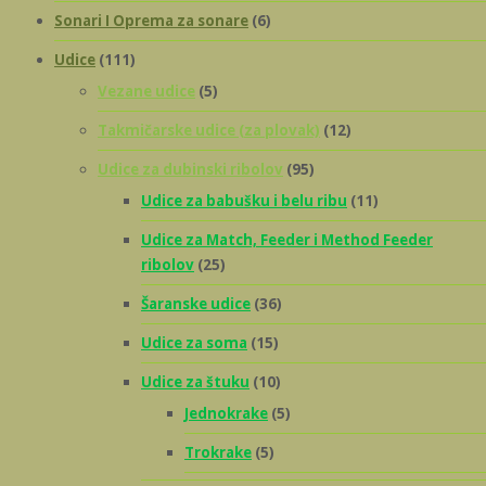
Sonari I Oprema za sonare
(6)
Udice
(111)
Vezane udice
(5)
Takmičarske udice (za plovak)
(12)
Udice za dubinski ribolov
(95)
Udice za babušku i belu ribu
(11)
Udice za Match, Feeder i Method Feeder
ribolov
(25)
Šaranske udice
(36)
Udice za soma
(15)
Udice za štuku
(10)
Jednokrake
(5)
Trokrake
(5)