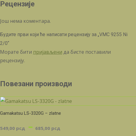
Рецензије
Још нема коментара.
Будите први који ће написати рецензију за „VMC 9255 Ni
2/0“
Морате бити
пријављени
да бисте поставили
рецензију.
Повезани производи
Gamakatsu LS-3320G – zlatne
Распон
–
549,00
рсд
685,00
рсд