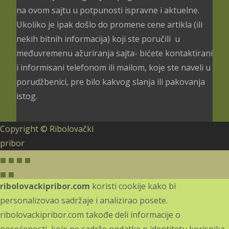
na ovom sajtu u potpunosti ispravne i aktuelne.
Ukoliko je ipak došlo do promene cene artikla (ili
nekih bitnih informacija) koji ste poručili u
međuvremenu ažuriranja sajta- bićete kontaktirani
i informisani telefonom ili mailom, koje ste naveli u
porudžbenici, pre bilo kakvog slanja ili pakovanja
istog.
Copyright © Ribolovački
pribor
ribolovackipribor.com
koristi cookije kako bi
personalizovao sadržaje i analizirao posete.
ribolovackipribor.com takođe deli informacije o
posećenosti, koje ne sadrže podatke o identitetu korisnika,