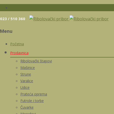
023 / 510 360
Menu
Skip
Početna
to
Prodavnica
content
Ribolovački štapovi
Mašinice
Strune
Varalice
Udice
Prateća oprema
Futrole i torbe
Čuvarke
Meredovi