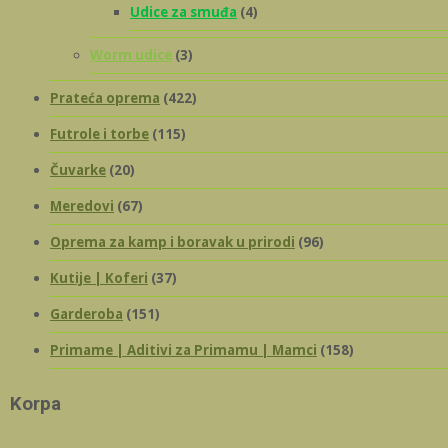
Udice za smuđa
(4)
Worm udice
(3)
Prateća oprema
(422)
Futrole i torbe
(115)
Čuvarke
(20)
Meredovi
(67)
Oprema za kamp i boravak u prirodi
(96)
Kutije | Koferi
(37)
Garderoba
(151)
Primame | Aditivi za Primamu | Mamci
(158)
Korpa