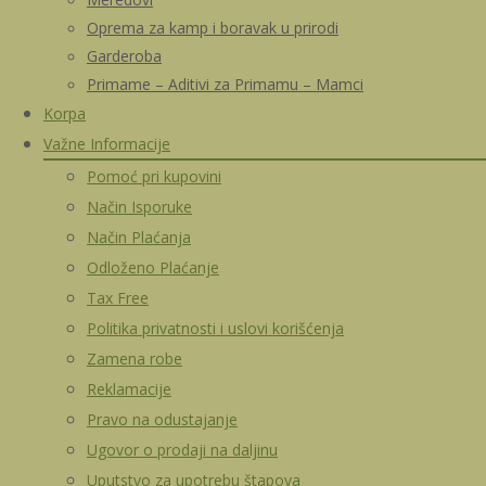
Oprema za kamp i boravak u prirodi
Garderoba
Primame – Aditivi za Primamu – Mamci
Korpa
Važne Informacije
Pomoć pri kupovini
Način Isporuke
Način Plaćanja
Odloženo Plaćanje
Tax Free
Politika privatnosti i uslovi korišćenja
Zamena robe
Reklamacije
Pravo na odustajanje
Ugovor o prodaji na daljinu
Uputstvo za upotrebu štapova