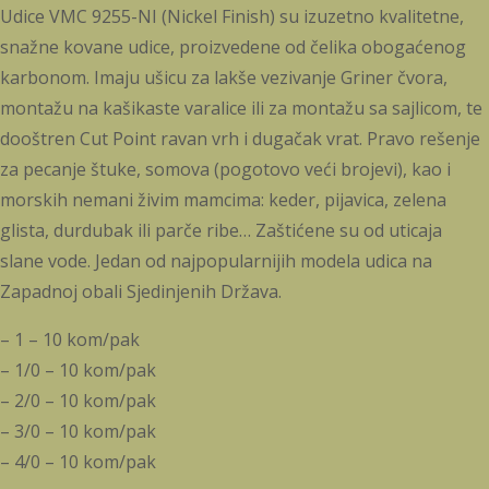
Udice VMC 9255-NI (Nickel Finish) su izuzetno kvalitetne,
snažne kovane udice, proizvedene od čelika obogaćenog
karbonom. Imaju ušicu za lakše vezivanje Griner čvora,
montažu na kašikaste varalice ili za montažu sa sajlicom, te
dooštren Cut Point ravan vrh i dugačak vrat. Pravo rešenje
za pecanje štuke, somova (pogotovo veći brojevi), kao i
morskih nemani živim mamcima: keder, pijavica, zelena
glista, durdubak ili parče ribe… Zaštićene su od uticaja
slane vode. Jedan od najpopularnijih modela udica na
Zapadnoj obali Sjedinjenih Država.
– 1 – 10 kom/pak
– 1/0 – 10 kom/pak
– 2/0 – 10 kom/pak
– 3/0 – 10 kom/pak
– 4/0 – 10 kom/pak