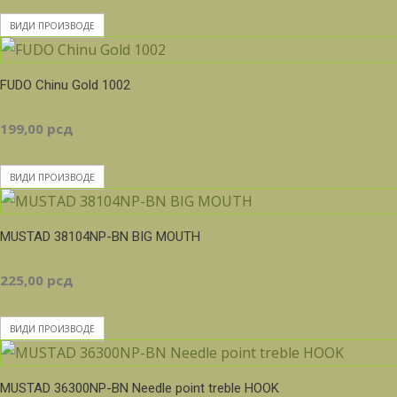
цена:
ВИДИ ПРОИЗВОДЕ
од
FUDO Chinu Gold 1002
549,00 рсд
199,00
рсд
до
ВИДИ ПРОИЗВОДЕ
685,00 рсд
MUSTAD 38104NP-BN BIG MOUTH
225,00
рсд
ВИДИ ПРОИЗВОДЕ
MUSTAD 36300NP-BN Needle point treble HOOK