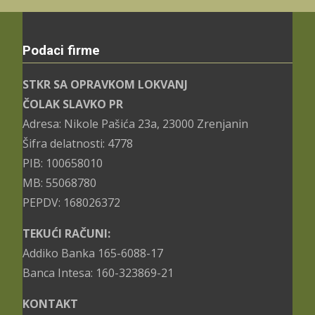
Podaci firme
STKR SA OPRAVKOM LOKVANJ
ČOLAK SLAVKO PR
Adresa: Nikole Pašića 23a, 23000 Zrenjanin
Šifra delatnosti: 4778
PIB: 100658010
MB: 55068780
PEPDV: 168026372
TEKUĆI RAČUNI:
Addiko Banka 165-6088-17
Banca Intesa: 160-323869-21
KONTAKT