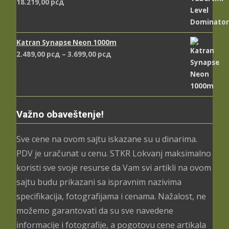
18.219,00
рсд
Katran Synapse Neon 1000m
Распон
2.489,00
рсд
–
3.699,00
рсд
цена:
од
2.489,00 рсд
до
3.699,00 рсд
Važno obaveštenje!
Sve cene na ovom sajtu iskazane su u dinarima.
PDV je uračunat u cenu. STKR Lokvanj maksimalno
koristi sve svoje resurse da Vam svi artikli na ovom
sajtu budu prikazani sa ispravnim nazivima
specifikacija, fotografijama i cenama. Nažalost, ne
možemo garantovati da su sve navedene
informacije i fotografije, a pogotovu cene artikala