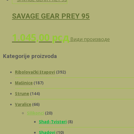
SAVAGE GEAR PREY 95
1.045,00
рсд
Види производе
Kategorije proizvoda
Ribolovački štapovi
(392)
Mašinice
(187)
Strune
(144)
Varalice
(66)
Silikonci
(20)
Shad-Tvisteri
(8)
Shadovi
(10)