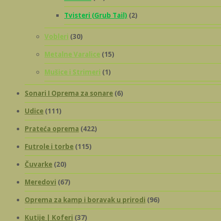
Tvisteri (Grub Tail)
(2)
Vobleri
(30)
Metalne Varalice
(15)
Mušice i Strimeri
(1)
Sonari I Oprema za sonare
(6)
Udice
(111)
Prateća oprema
(422)
Futrole i torbe
(115)
Čuvarke
(20)
Meredovi
(67)
Oprema za kamp i boravak u prirodi
(96)
Kutije | Koferi
(37)