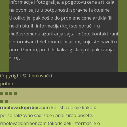
informacije i fotografije, a pogotovu cene artikala
na ovom sajtu u potpunosti ispravne i aktuelne.
Ukoliko je ipak došlo do promene cene artikla (ili
nekih bitnih informacija) koji ste poručili u
međuvremenu ažuriranja sajta- bićete kontaktirani
i informisani telefonom ili mailom, koje ste naveli u
porudžbenici, pre bilo kakvog slanja ili pakovanja
istog.
Copyright © Ribolovački
pribor
ribolovackipribor.com
koristi cookije kako bi
personalizovao sadržaje i analizirao posete.
ribolovackipribor.com takođe deli informacije o