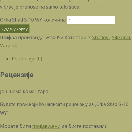
vibracije prenose na samo telo šeda.
Orka Shad S-10 WY количина
Додај у корпу
Шифра производа:
vss0052
Категорије:
Shadovi
,
Silikonci
,
Varalice
Рецензије (0)
Рецензије
Још нема коментара.
Будите први који ће написати рецензију за „Orka Shad S-10
WY“
Морате бити
пријављени
да бисте поставили