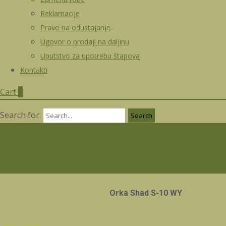
Reklamacije
Pravo na odustajanje
Ugovor o prodaji na daljinu
Uputstvo za upotrebu štapova
Kontakti
Cart
0
Search for:
Orka Shad S-10 WY