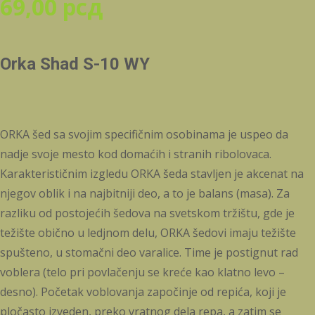
69,00
рсд
Orka Shad S-10 WY
ORKA šed sa svojim specifičnim osobinama je uspeo da
nadje svoje mesto kod domaćih i stranih ribolovaca.
Karakterističnim izgledu ORKA šeda stavljen je akcenat na
njegov oblik i na najbitniji deo, a to je balans (masa). Za
razliku od postojećih šedova na svetskom tržištu, gde je
težište obično u ledjnom delu, ORKA šedovi imaju težište
spušteno, u stomačni deo varalice. Time je postignut rad
voblera (telo pri povlačenju se kreće kao klatno levo –
desno). Početak voblovanja započinje od repića, koji je
pločasto izveden, preko vratnog dela repa, a zatim se