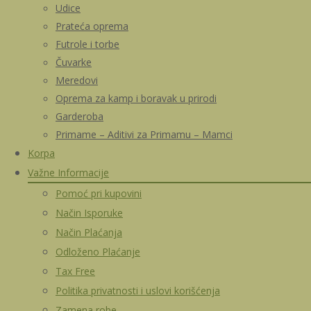
Udice
Prateća oprema
Futrole i torbe
Čuvarke
Meredovi
Oprema za kamp i boravak u prirodi
Garderoba
Primame – Aditivi za Primamu – Mamci
Korpa
Važne Informacije
Pomoć pri kupovini
Način Isporuke
Način Plaćanja
Odloženo Plaćanje
Tax Free
Politika privatnosti i uslovi korišćenja
Zamena robe