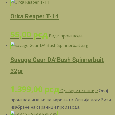
Orka Reaper T-14
55,00
рсд
Види производе
Savage Gear DA’Bush Spinnerbait
32gr
1.399,00
рсд
Одаберите опције
Овај
производ има више варијанти. Опције могу бити
изабране на страници производа.