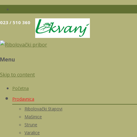
023 / 510 360
Menu
Skip to content
Početna
Prodavnica
Ribolovački štapovi
Mašinice
Strune
Varalice