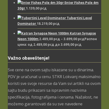
Enter Fishes Pole 4m
30gr
1.139,00
рсд
Tubertini Level
Dominator
18.219,00
рсд
Katran Synapse
Neon 1000m
2.489,00
рсд
–
3.699,00
рсд
Распон
цена: од 2.489,00 рсд до 3.699,00 рсд
Važno obaveštenje!
Sve cene na ovom sajtu iskazane su u dinarima.
PDV je uračunat u cenu. STKR Lokvanj maksimalno
koristi sve svoje resurse da Vam svi artikli na ovom
sajtu budu prikazani sa ispravnim nazivima
specifikacija, fotografijama i cenama. Nažalost, ne
možemo garantovati da su sve navedene