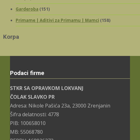
Garderoba
(151)
Primame | Aditivi za Primamu | Mamci
(158)
Korpa
Podaci firme
STKR SA OPRAVKOM LOKVANJ
ČOLAK SLAVKO PR
Adresa: Nikole Pašića 23a, 23000 Zrenjanin
Šifra delatnosti: 4778
PIB: 100658010
MB: 55068780