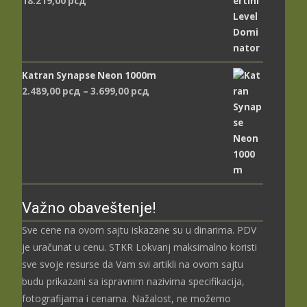
18.219,00
рсд
Katran Synapse Neon 1000m
Распон
2.489,00
рсд
–
3.699,00
рсд
цена:
од
2.489,00 рсд
до
3.699,00 рсд
Važno obaveštenje!
Sve cene na ovom sajtu iskazane su u dinarima. PDV
je uračunat u cenu. STKR Lokvanj maksimalno koristi
sve svoje resurse da Vam svi artikli na ovom sajtu
budu prikazani sa ispravnim nazivima specifikacija,
fotografijama i cenama. Nažalost, ne možemo