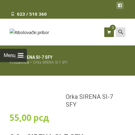
023 / 510 360
0
Search
for:
Menu
Orka SIRENA SI-7 SFY
Prodavnica
>
Orka SIRENA SI-7 SFY
Orka SIRENA SI-7
SFY
55,00
рсд