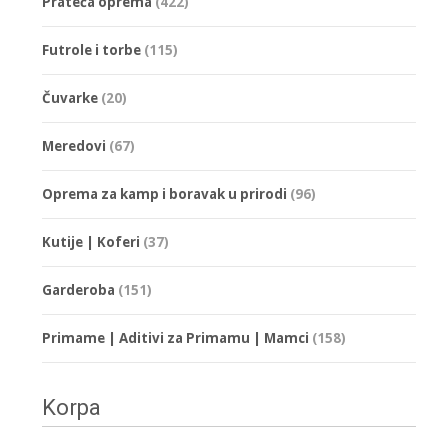
Prateća oprema
(422)
Futrole i torbe
(115)
Čuvarke
(20)
Meredovi
(67)
Oprema za kamp i boravak u prirodi
(96)
Kutije | Koferi
(37)
Garderoba
(151)
Primame | Aditivi za Primamu | Mamci
(158)
Korpa