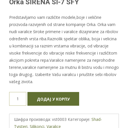
Orka SIRENA SI-7 SFY
Predstavljamo vam različite modele,boje i veličine
proizvoda razvijenih od strane kompanije Orka. Orka vam
nudi varalice široke primene i varalice dizajnirane za ribolov
određenih vrsta riba.Raznolik spektar oblika, boja i velicina
u kombinaciji sa raznim vrstama vibracije, od vibracije
visoke frekvencije do vibracije niske frekvencije i različitom
akcijom pokreta repa.Varalice namenjene za neprohodne
terene,varalice namenjene za mutnu ili bistru vodu i mnogo
toga drugog.. Izaberite Vašu varalicu i priuštite sebi ribolov
vašeg zivota.
Orka
ДОДАЈ У КОРПУ
SIRENA
SI-
7
Шифра производа:
vst0003
Категорије:
Shad-
SFY
Tvisteri
,
Silikonci
,
Varalice